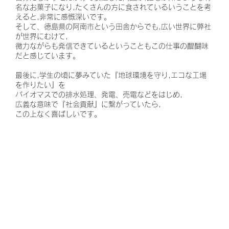
名なお菓子になり,たくさんの方に食されているいうことを考
えると,非常に感慨深いです。
そして、徳島県の阿南市という田舎からでも,広い世界に弊社
が世界にむけて,
微力ながらも発信できているということもこの仕事の醍醐味
だと感じています。
最後に,学生の頃に夢みていた『地球環境を守り,エコな工場
を作りたい』を
バイオマスでの排水処理、発電、売電などをはじめ,
広義な意味で『社会貢献』に繋がっていたら,
この上なく喜ばしいです。