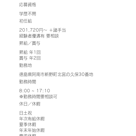
応募資格
​学歴不問
​初任給
201,720円～ ＋諸手当
経験者優遇有 要相談
昇給／賞与
昇給 年1回
賞与 年2回
勤務地
徳島県阿南市新野町北宮の久保30番地
勤務時間
8:00 ~ 17:10
※勤務時間要相談可​
休日／休暇
日土祝
年次有給休暇
夏季休暇
年末年始休暇
慶弔休暇