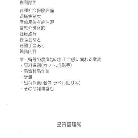
福利厚生
各種社会保険完備
退職金制度
産前産後有給休暇
育児介護休暇
社員旅行
親睦会など
通勤手当あり
職務内容
栗・筍等の農産物の加工全般に関わる業務
・原料選別(カット,成形等)
・品質検品作業
​・計量
・出荷作業(梱包,ラベル貼り等)
​・その他雑務含む
品質管理職