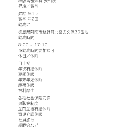
経験者優遇有 要相談
昇給／賞与
昇給 年1回
賞与 年2回
勤務地
徳島県阿南市新野町北宮の久保30番地
勤務時間
8:00 ~ 17:10
※勤務時間要相談可​
休日／休暇
日土祝
年次有給休暇
夏季休暇
年末年始休暇
慶弔休暇
福利厚生
各種社会保険完備
退職金制度
産前産後有給休暇
育児介護休暇
社員旅行
親睦会など