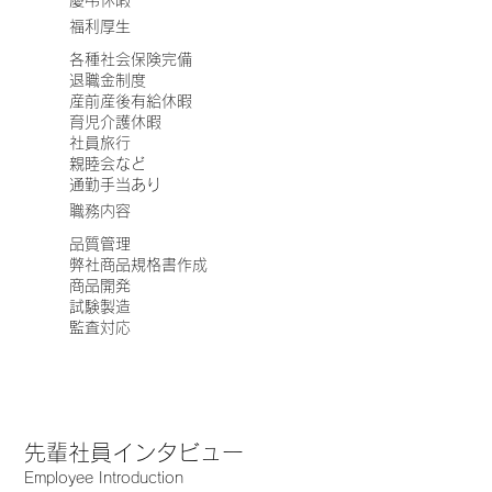
福利厚生
各種社会保険完備
退職金制度
産前産後有給休暇
育児介護休暇
社員旅行
親睦会など
通勤手当あり
職務内容
品質管理
弊社商品規格書作成
商品開発
試験製造
監査対応
​先輩社員インタビュー
Employee Introduction