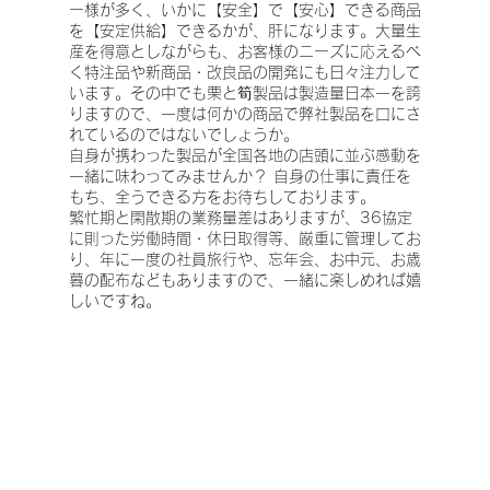
ー様が多く、いかに【安全】で【安心】できる商品
を【安定供給】できるかが、肝になります。大量生
産を得意としながらも、お客様のニーズに応えるべ
く特注品や新商品・改良品の開発にも日々注力して
います。その中でも栗と筍製品は製造量日本一を誇
りますので、一度は何かの商品で弊社製品を口にさ
れているのではないでしょうか。
自身が携わった製品が全国各地の店頭に並ぶ感動を
一緒に味わってみませんか？ 自身の仕事に責任を
もち、全うできる方をお待ちしております。
繁忙期と閑散期の業務量差はありますが、36協定
に則った労働時間・休日取得等、厳重に管理してお
り、年に一度の社員旅行や、忘年会、お中元、お歳
暮の配布などもありますので、一緒に楽しめれば嬉
しいですね。