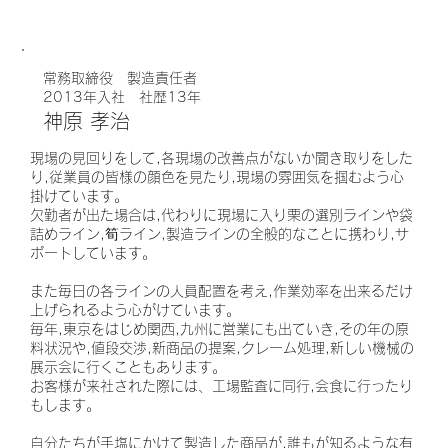
常務取締役 製造責任者
2013年入社 社歴13年
神原 孝治
現場の見回りをして,各現場の改善点がないか聞き取りをした
り,従業員の皆様の顔色を見たり,現場の雰囲気を掴むよう心
掛けています。
欠勤者が出た場合は,代わりに現場に入り栗の選別ラインや袋
詰めライン,筍ライン,製造ラインの全般的なことに携わり,サ
ポートしています。
また毎日の各ラインの人員配置を考え,作業効率を出来るだけ
上げられるよう心がけています。
毎年,東京をはじめ関西,九州に営業にも出ていき,その年の原
料状況や,値段交渉,新商品の提案,クレーム処理,新しい機械の
展示会に行くこともあります。
お客様が来社された際には、工場監査に同行,会食に行ったり
もします。
自分たちが手塩にかけて製造した商品が,誰もが知るような有