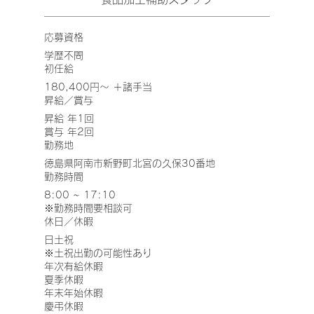
応募資格
​学歴不問
​初任給
​180,400円～ ＋諸手当
昇給／賞与
昇給 年1回
賞与 年2回
勤務地
徳島県阿南市新野町北宮の久保30番地
勤務時間
8:00 ~ 17:10
※勤務時間要相談可​
休日／休暇
日土祝
※土祝出勤の可能性あり
年次有給休暇
夏季休暇
年末年始休暇
慶弔休暇