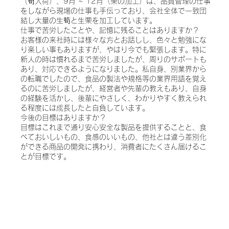
（筍入荷）、9月 ~ 12月（栗の加工）は、品質管理の仕事
をしながら現場の仕事も手伝っており、会社全体で一致団
結し大量の生筍と生栗を加工しています。
仕事で苦労したことや、記憶に残ることはありますか？
お客様の来社時には様々な方とお話しし、色々と勉強にな
り楽しい事もありますが、やはり今でも緊張します。特に
新人の時は慣れるまで苦労しましたが、周りのサポートも
あり、対応できるようになりました。私自身、別業界から
の転職でしたので、食品の製法や規格等の業界用語を覚え
るのに苦労しましたが、経営者や先輩の教えもあり、自身
の経験を活かし、後輩にやさしく、わかりやすく教えられ
る程度には成長したと自負しています。
今後の目標はありますか？
目標はこれまで通り安心安全な製品を提供することと、食
べておいしいもの、食感のいいもの、他社とは違う差別化
ができる商品の開発に携わり、消費者にたくさん届けるこ
とが目標です。