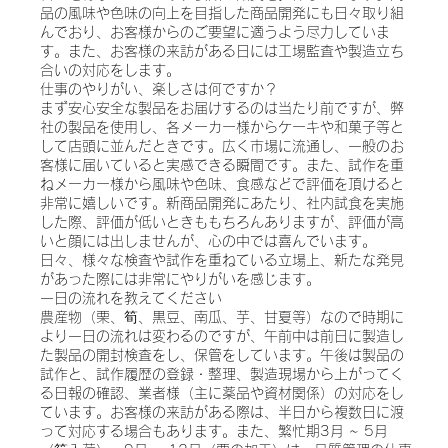
品の風味や色味の向上を目指した商品開発にも日々取り組
んでおり、お客様からのご要望に適うよう尽力していま
す。また、お客様の来訪がある日には工場監査や製造立ち
合いの対応をします。
仕事のやりがい、楽しさは何ですか？
まず安心安全な製品をお届けするのは当たり前ですが、弊
社の製品を使用し、各メーカー様からケーキや和菓子等と
して店頭に並んだときです。広く市場に流通し、一般のお
客様に届いていると実感できる瞬間です。また、試作を重
ねメーカー様から風味や色味、食感などで評価を頂けると
非常に嬉しいです。新商品開発にあたり、社内試食を実施
した際、評価が低いときももちろんありますが、評価が高
いと顔には出しませんが、心の中では喜んでいます。
日々、様々な検査や試作を重ねている立場上、新たな発見
があった際には非常にやりがいを感じます。
一日の流れを教えてください
農産物（栗、筍、黒豆、南瓜、芋、甘夏等）なので時期に
より一日の流れは変わるのですが、午前中は前日に製造し
た製品の開封検査をし、保管をしています。午後は製品の
試作と、試作履歴の登録・整理、製造現場から上がってく
る日報の確認、業者様（主に薬品や資材関係）の対応をし
ています。お客様の来訪がある際は、半日から複数日に渡
って対応する場合もあります。また、繁忙期3月 ~ 5月