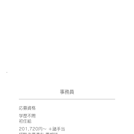
​事務員
応募資格
​学歴不問
​初任給
201,720円～ ＋諸手当