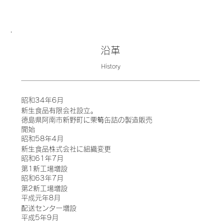
沿革
History
昭和34年6月
新生食品有限会社設立。
徳島県阿南市新野町に栗筍缶詰の製造販売
開始
昭和58年4月
新生食品株式会社に組織変更
昭和61年7月
第1新工場増設
昭和63年7月
第2新工場増設
平成元年8月
配送センター増設
平成5年9月