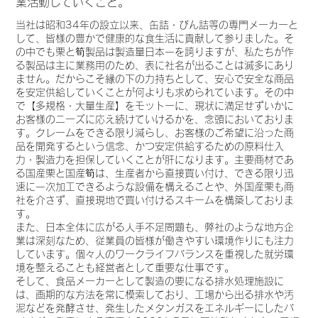
業活動していくこと。
当社は昭和34年の設立以来、缶詰・びん詰等の専門メーカーと
して、皆様の豊かで健康的な食生活に貢献して参りました。そ
の中でも栗と筍製品は製造量日本一を誇りますが、私たちが作
る製品は主に業務用のため、表に社名が出ることは滅多にあり
ません。だからこそ縁の下の力持ちとして、安心で安全な商品
を安定供給していくことが何よりも求められています。その中
で【多規格・大量生産】をモットーに、現状に満足せずいかに
お客様のニーズに応え続けていけるかを、念頭においておりま
す。クレームをできる限り減らし、お客様のご希望に沿った商
品を開発するという信念、かつ安定供給するための原料仕入
力・製造力を担保していくことが肝になります。主要商材であ
る国産栗と国産筍は、生産者から直接買い付け、できる限り迅
速に一次加工できるような設備を構えることや、外国産栗も商
社を介さず、直接現地で買い付けるスキームを構築しておりま
す。
また、日本全体に広がる人手不足問題も、弊社のような地方企
業は深刻なため、従業員の皆様が働きやすい環境作りにも注力
しています。個々人のワークライフバランスを重視した就労環
境を整えることも経営者として重要な仕事です。
そして、食品メーカーとして製造の要になる排水処理施設に
は、画期的な方法を常に模索しており、工場から出る排水や汚
泥などを発酵させ、発生したメタンガスをエネルギーにしたバ