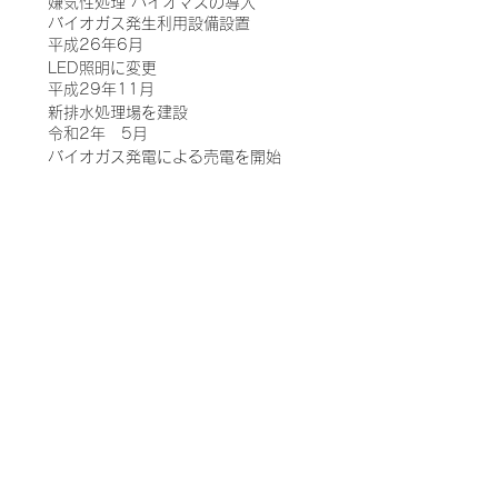
嫌気性処理 バイオマスの導入
バイオガス発生利用設備設置
平成26年6月
LED照明に変更
平成29年11月
新排水処理場を建設
令和2年 5月
バイオガス発電による売電を開始